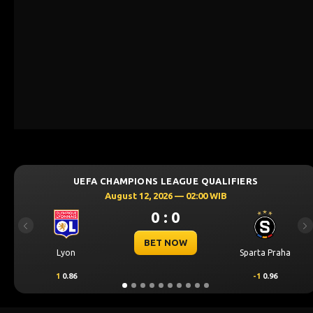
UEFA CHAMPIONS LEAGUE QUALIFIERS
August 12, 2026 — 02:00 WIB
0 : 0
Previous
Ne
BET NOW
Lyon
Sparta Praha
1
0.86
-1
0.96