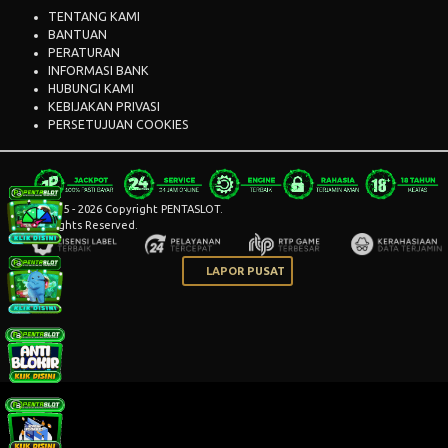
TENTANG KAMI
BANTUAN
PERATURAN
INFORMASI BANK
HUBUNGI KAMI
KEBIJAKAN PRIVASI
PERSETUJUAN COOKIES
© 2015 - 2026 Copyright PENTASLOT.
All Rights Reserved.
LAPOR PUSAT