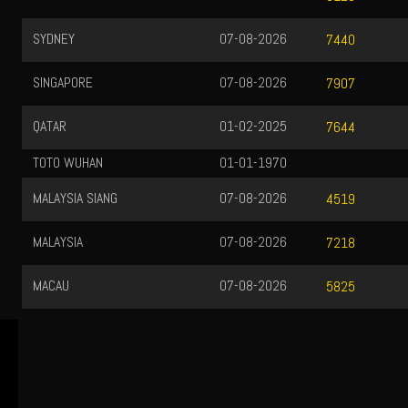
SYDNEY
07-08-2026
7440
SINGAPORE
07-08-2026
7907
QATAR
01-02-2025
7644
TOTO WUHAN
01-01-1970
MALAYSIA SIANG
07-08-2026
4519
MALAYSIA
07-08-2026
7218
MACAU
07-08-2026
5825